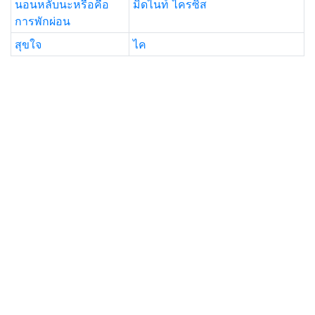
นอนหลับนะหรือคือ
มิดไนท์ ไครซิส
การพักผ่อน
สุขใจ
ไค