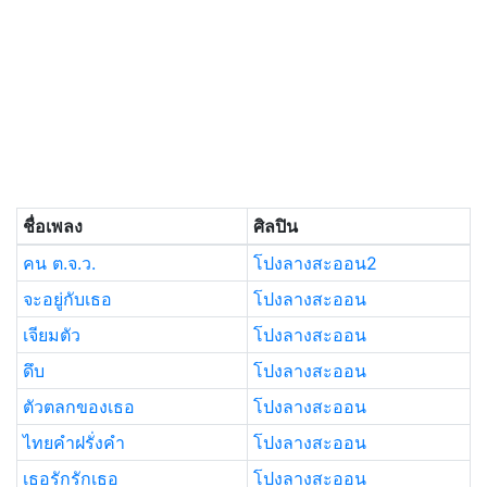
ชื่อเพลง
ศิลปิน
คน ต.จ.ว.
โปงลางสะออน2
จะอยู่กับเธอ
โปงลางสะออน
เจียมตัว
โปงลางสะออน
ดึบ
โปงลางสะออน
ตัวตลกของเธอ
โปงลางสะออน
ไทยคำฝรั่งคำ
โปงลางสะออน
เธอรักรักเธอ
โปงลางสะออน