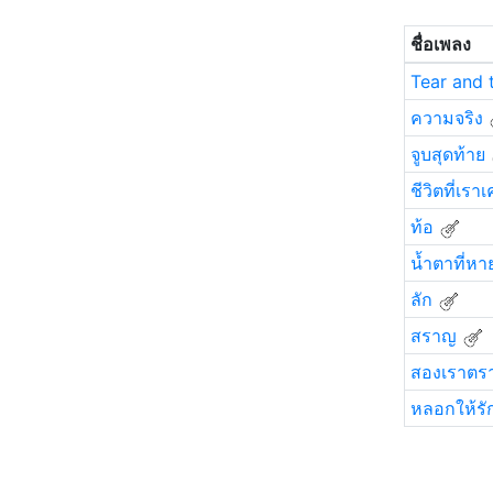
ชื่อเพลง
Tear and 
ความจริง
จูบสุดท้าย
ชีวิตที่เราเ
ท้อ
น้ำตาที่หา
ลัก
สราญ
สองเราตราบ
หลอกให้รั