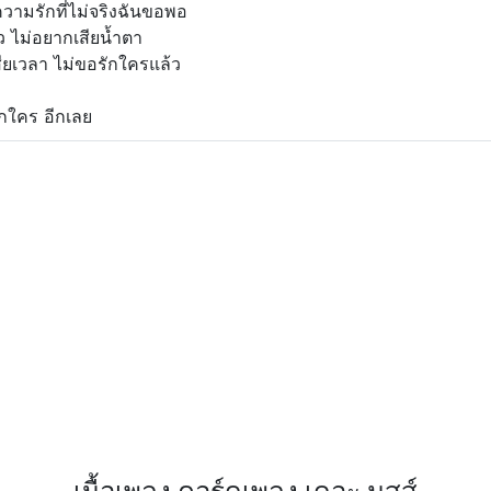
ความรักที่ไม่จริงฉันขอพอ
้ว ไม่อยากเสียน้ำตา
ียเวลา ไม่ขอรักใครแล้ว
กใคร อีกเลย