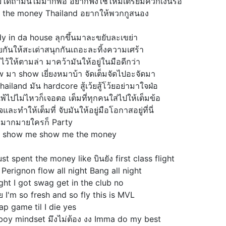
ูไม่ได้ถ้ามันไม่มากพอ อยากฟังใช่ไหมเตรียมควักเงินรอ
the money Thailand อยากให้พวกกูสนอง
y in da house ลุกขึ้นมาละขยับละเขย่า
กันให้สะเด่าสนุกกันเถอะละทิ้งความเศร้า
ไว้ให้ตามล่า มาคว้ามันให้อยู่ในมือดีกว่า
w มา show เยี่ยงหมาบ้า จัดเต็มจัดไปอะจัดมา
ailand มัน hardcore สู้เว้ยสู้โว้ยอย่ามาใจฝ่อ
พ้ไปไม่ไหวก็เจอตอ เต็มที่ทุกคนใส่ไปให้เต็มข้อ
งใจและทำให้เต็มที่ จับมันให้อยู่มือโอกาสอยู่ที่นี่
้งมากมายใครก็ Party
 show me show me the money
ust spent the money like บินยัง first class flight
erignon flow all night Bang all night
night I got swag get in the club no
ย I'm so fresh and so fly this is MVL
ap game til I die yes
 boy mindset มึงไม่ต้อง งง Imma do my best