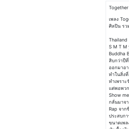
Together 
เพลง Tog
ศิลปิน รว
Thailand
S M T M 
Buddha B
สิบกว่าปีท
ออกมาอา
ทำในสิ่งท
ทำเพราะรั
แต่พอพวกก
Show me 
กลั่นมาจา
Rap จากชี
ประสบการ
ขนาดเพลง