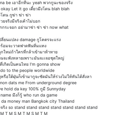
na be เอาอีกทีนะ yeah พวกกูนะของจริง
ง okay Let it go เดี๋ยวมึงโดน blah blah
ึงโดน กูฆ่า ฆ่า ฆ่า
วยจริงมีจริงเค้าไม่บอก
วกกระจอก อย่ามาซ่า ซ่า ซ่า now what
เปลี่ยนแปลง damage กูโคตรจะแรง
่พร้อมจะวาดฟาดฟันทิ่มแทง
ลูกใหม่ถ้าใครที่กล้าเข้ามาท้าทาย
ดนจะพังทลายเพราะมันจะเจอชุดใหญ่
ใจที่เกิดเป็นคนไทย I'm gonna show
do to the people worldwide
หรือใต้ฝุ่นก็เข้ามากูจะซัดมันให้ร่วงไม่ให้ทันได้สั่งลา
non dats me From underground degree
e hold da key 100% กูมี Sunnyday
a name มึงก็รู้ who run da game
da money man Bangkok city Thailand
ของจริง so stand stand stand stand stand stand stand
 M T M S M T M S M T M