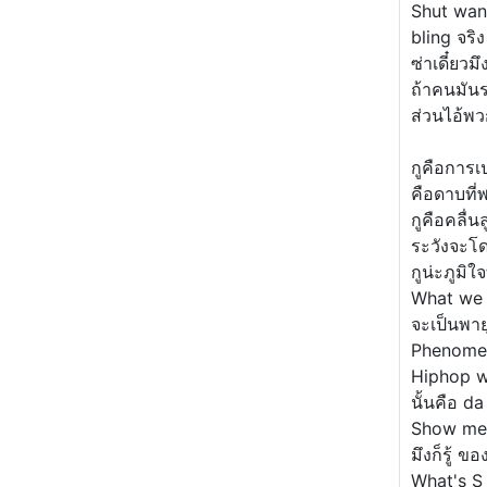
Shut wan
bling จริ
ซ่าเดี๋ยวม
ถ้าคนมันร
ส่วนไอ้พ
กูคือการ
คือดาบที
กูคือคลื่น
ระวังจะโ
กูน่ะภูมิ
What we 
จะเป็นพายุ
Phenome
Hiphop w
นั้นคือ d
Show me 
มึงก็รู้ 
What's S