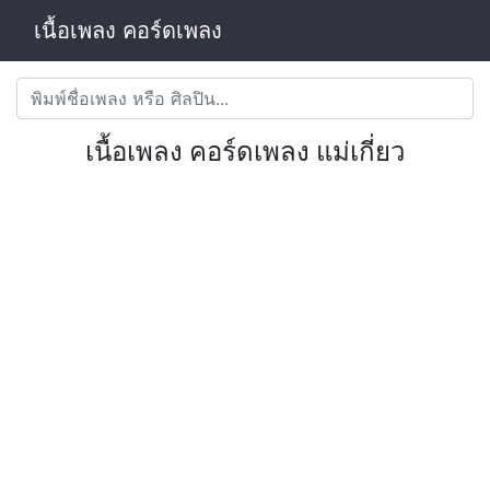
เนื้อเพลง คอร์ดเพลง
เนื้อเพลง คอร์ดเพลง แม่เกี่ยว