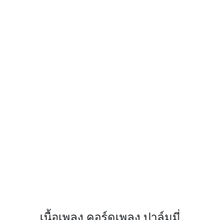
เนื้อเพลง คอร์ดเพลง ปาล์มมี่